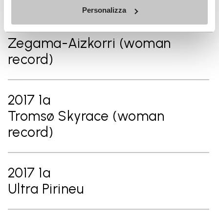
Personalizza
2017 1ª
Zegama-Aizkorri (woman
record)
2017 1ª
Tromsø Skyrace (woman
record)
2017 1ª
Ultra Pirineu