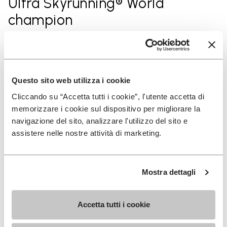
Ultra Skyrunning® World
champion
2019 3rd
Ultra-Trail World Tour®
Questo sito web utilizza i cookie
Cliccando su “Accetta tutti i cookie”, l'utente accetta di
memorizzare i cookie sul dispositivo per migliorare la
2019 3rd
navigazione del sito, analizzare l'utilizzo del sito e
assistere nelle nostre attività di marketing.
UTMB Ultra-Trail du Mont
Blanc®
Mostra dettagli
2017
Accetta tutti i cookie
Sky Extreme world champion