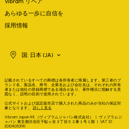
Vibram リペア
あらゆる一歩に自信を
採用情報
日本
国: 日本
(JA)
記載されているすべての商標は各所有者に帰属します。第三者のブ
ランド名、製品名、商号、企業名および会社名は、それぞれの所有
者または他社の登録商標である場合があり、著作権法に抵触する意
図なく、説明の目的で使用されています。
公式サイトおよび認定販売店で購入された商品のみが当社の保証対
象となります。
詳しく見る
Vibram Japan KK.（ヴィブラムジャパン株式会社）
ヴィブラムジ
ャパン 東京都渋谷区千駄ヶ谷３丁目５２番１号１階
VAT ID
5010401101911