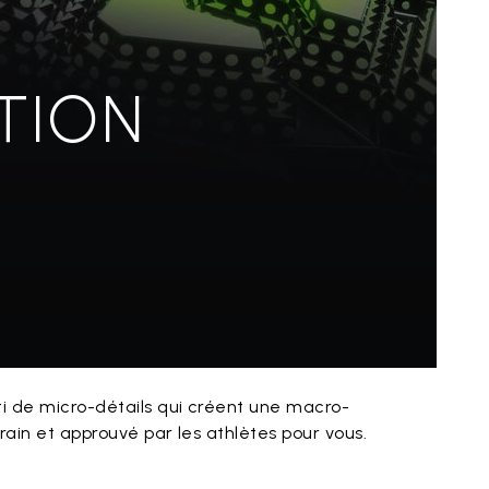
TION
ti de micro-détails qui créent une macro-
rrain et approuvé par les athlètes pour vous.