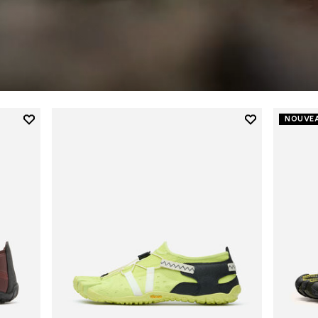
Add to wishlist
Add to wishli
NOUVE
Add to wishlist Trailope
Add to wishli