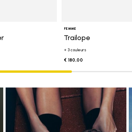
FEMME
er
Trailope
+ 3 couleurs
€ 180,00