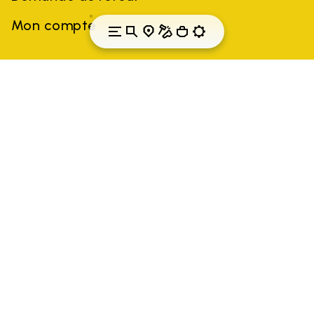
Mon compte
Luxembourg
Pays: Luxembourg
(FR)
Toutes les marques citées sont la propriété de leurs détenteurs.
Les marques, noms de produits, noms commerciaux,
dénominations sociales et noms d'entreprises de tiers peuvent
être des marques commerciales de leurs propriétaires
respectifs ou des marques déposées d'autres entreprises, et ont
été utilisés à des fins d'explication au profit du propriétaire, sans
impliquer de violation de la loi sur les droits d'auteur.
Seuls les articles achetés sur le site officiel de VIBRAM et auprès
des vendeurs agréés sont garantis par la société.
EN SAVOIR PLUS
Vibram S.p.A.
Sede Legale Albizzate (VA) Via C. Colombo, 5
Cap. Soc. € 1.116.180,00 s.v.
Iscritta al Reg. Imp. di VARESE - n.
00200450120 Iscritta al R.E.A. di Varese al n. 69914