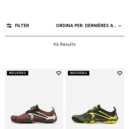
FILTER
ORDINA PER: DERNIÈRES ARRIVÉ
46 Results
Add to wishlist
Add t
NOUVEAU
NOUVEAU
Add to wishlist V-Run
Add t