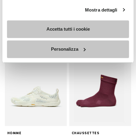
HOMME
Breezandal
Mostra dettagli
Guide
+ 3 couleurs
Decouvrez
Accetta tutti i cookie
€ 150,00
Personalizza
Add to wishlist
Add t
Add to wishlist V-Run
Add t
HOMME
CHAUSSETTES