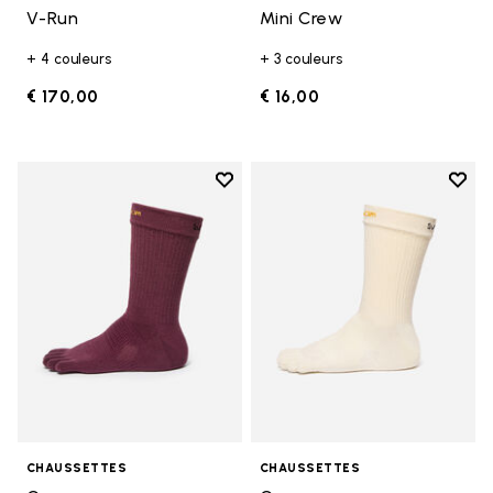
V-Run
Mini Crew
+ 4 couleurs
+ 3 couleurs
€ 170,00
€ 16,00
Add to wishlist
Add t
Add to wishlist Crew
Add t
CHAUSSETTES
CHAUSSETTES