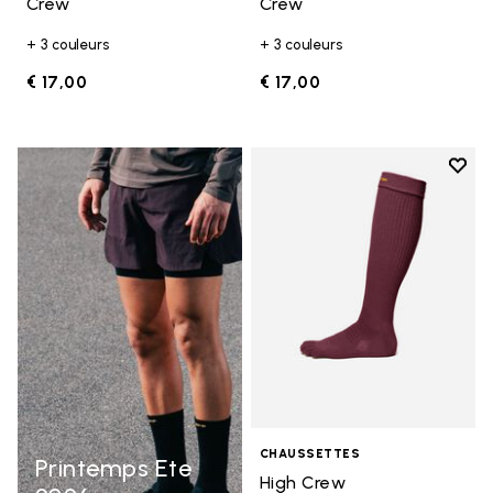
Crew
Crew
+ 3 couleurs
+ 3 couleurs
€ 17,00
€ 17,00
Add t
Add t
CHAUSSETTES
Printemps Ete
High Crew