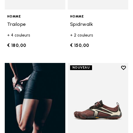
HOMME
HOMME
Trailope
Spidrwalk
+ 4 couleurs
+ 2 couleurs
€ 180,00
€ 150,00
Add t
NOUVEAU
Add t