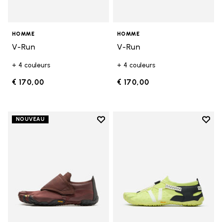
HOMME
HOMME
V-Run
V-Run
+ 4 couleurs
+ 4 couleurs
€ 170,00
€ 170,00
Add to wishlist
Add t
NOUVEAU
Add to wishlist Trailope
Add t