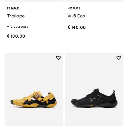
FEMME
HOMME
Trailope
Vi-B Eco
+ 3 couleurs
€ 140,00
€ 180,00
Add to wishlist
Add t
Add to wishlist Breezandal
Add t