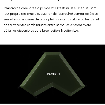
(*)Accroche améliorée à plus de 25% (tests @ Heelux en utilisant
leur propre système d’évaluation de l’accroche) comparée à des
semelles composées de crans pleins, selon la nature du terrain et
des différentes combinaisons entre semelles et crans micro-
détaillés disponibles dans la collection Traction Lug.