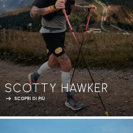
SCOTTY HAWKER
SCOPRI DI PIÙ