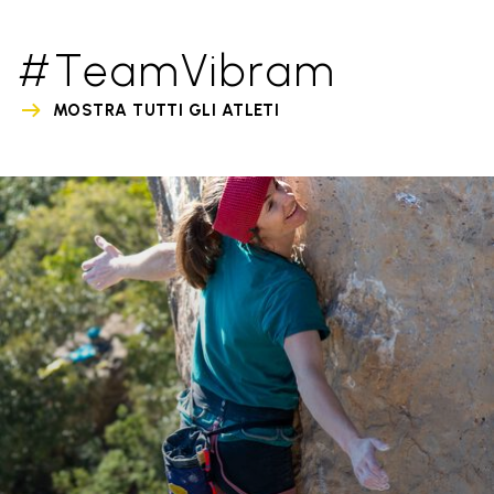
#TeamVibram
MOSTRA TUTTI GLI ATLETI