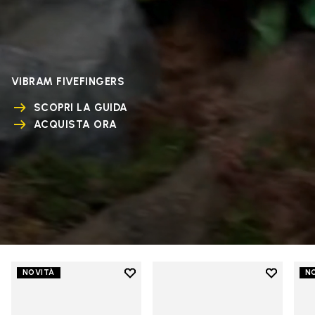
VIBRAM FIVEFINGERS
SCOPRI LA GUIDA
ACQUISTA ORA
Add to wishlist
Add to wi
NOVITÀ
N
Add to wishlist V-Run
Add to wi