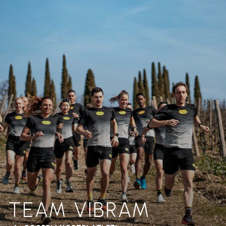
TEAM VIBRAM