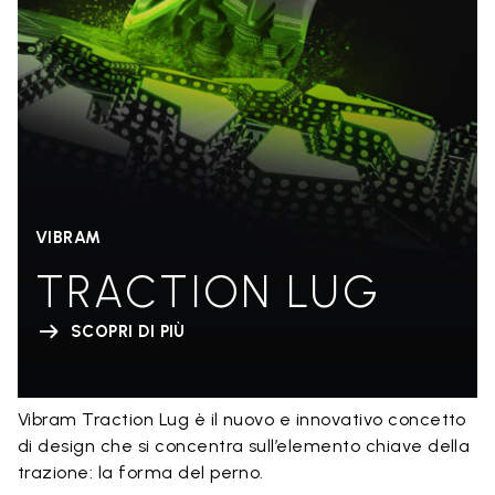
VIBRAM
TRACTION LUG
SCOPRI DI PIÙ
Vibram Traction Lug è il nuovo e innovativo concetto
di design che si concentra sull’elemento chiave della
trazione: la forma del perno.