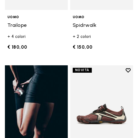
UOMO
UOMO
Trailope
Spidrwalk
+ 4 colori
+ 2 colori
€ 180,00
€ 150,00
Add t
NOVITÀ
Add t