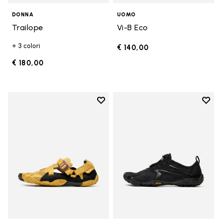
DONNA
UOMO
Trailope
Vi-B Eco
+ 3 colori
€ 140,00
€ 180,00
Add to wishlist
Add t
Add to wishlist Breezandal
Add t