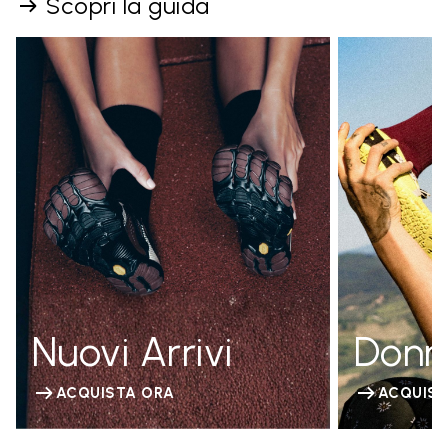
Scopri la guida
Nuovi Arrivi
Donn
ACQUISTA ORA
ACQUIST