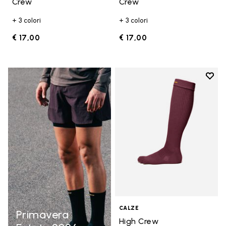
Crew
Crew
+ 3 colori
+ 3 colori
€ 17,00
€ 17,00
Add t
Add t
CALZE
Primavera
High Crew