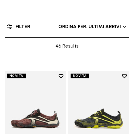
FILTER
ORDINA PER: ULTIMI ARRIVI
46 Results
Add to wishlist
Add t
NOVITÀ
NOVITÀ
Add to wishlist V-Run
Add t