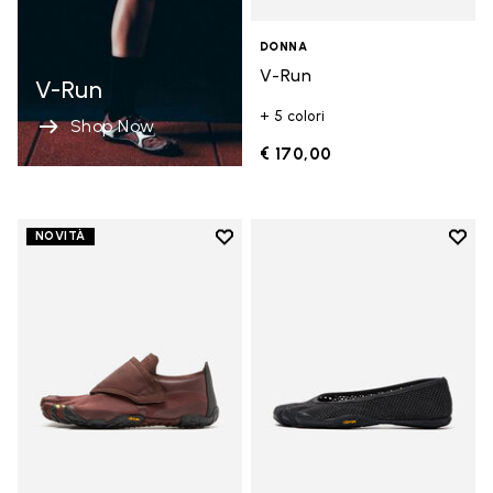
DONNA
V-Run
V-Run
+ 5 colori
Shop Now
€ 170,00
Add to wishlist
Add t
NOVITÀ
Add to wishlist Trailope
Add t