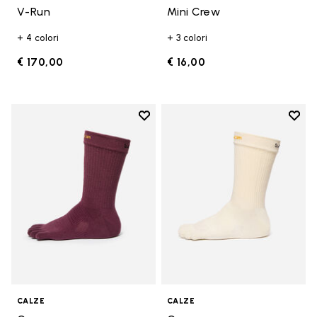
V-Run
Mini Crew
+ 4 colori
+ 3 colori
€ 170,00
€ 16,00
Add to wishlist
Add t
Add to wishlist Crew
Add t
CALZE
CALZE