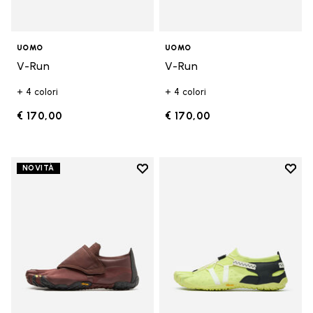
UOMO
UOMO
V-Run
V-Run
+ 4 colori
+ 4 colori
€ 170,00
€ 170,00
Add to wishlist
Add t
NOVITÀ
Add to wishlist Trailope
Add t