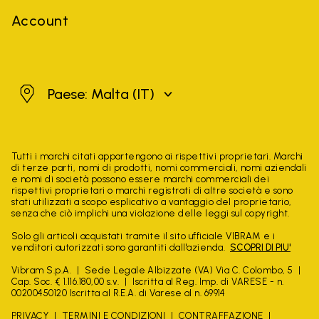
Account
Malta
Paese: Malta
(IT)
Tutti i marchi citati appartengono ai rispettivi proprietari. Marchi
di terze parti, nomi di prodotti, nomi commerciali, nomi aziendali
e nomi di società possono essere marchi commerciali dei
rispettivi proprietari o marchi registrati di altre società e sono
stati utilizzati a scopo esplicativo a vantaggio del proprietario,
senza che ciò implichi una violazione delle leggi sul copyright.
Solo gli articoli acquistati tramite il sito ufficiale VIBRAM e i
venditori autorizzati sono garantiti dall'azienda.
SCOPRI DI PIU'
Vibram S.p.A.
Sede Legale Albizzate (VA) Via C. Colombo, 5
Cap. Soc. € 1.116.180,00 s.v.
Iscritta al Reg. Imp. di VARESE - n.
00200450120 Iscritta al R.E.A. di Varese al n. 69914
PRIVACY
TERMINI E CONDIZIONI
CONTRAFFAZIONE