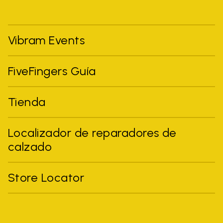
Vibram Events
FiveFingers Guía
Tienda
Localizador de reparadores de
calzado
Store Locator