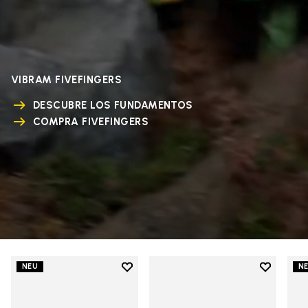
VIBRAM FIVEFINGERS
DESCUBRE LOS FUNDAMENTOS
COMPRA FIVEFINGERS
Add to wishlist
Add to wi
NEU
N
Add to wishlist V-Run
Add to wi