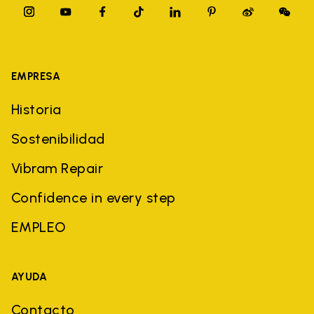
EMPRESA
Historia
Sostenibilidad
Vibram Repair
Confidence in every step
EMPLEO
AYUDA
Contacto