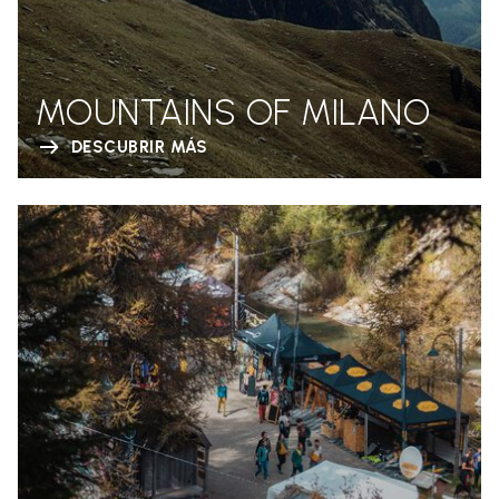
MOUNTAINS OF MILANO
DESCUBRIR MÁS