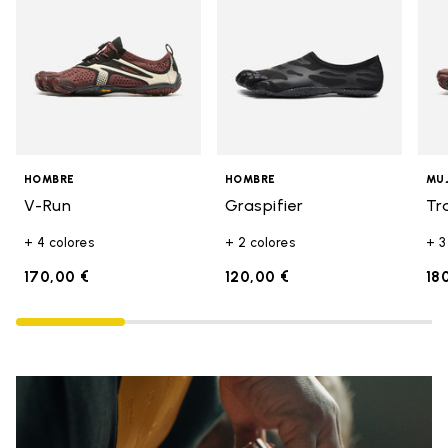
HOMBRE
HOMBRE
MU
V-Run
Graspifier
Tr
+ 4 colores
+ 2 colores
+ 3
170,00 €
120,00 €
18