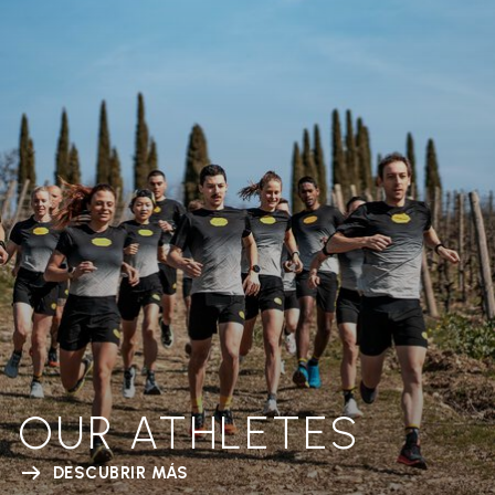
OUR ATHLETES
DESCUBRIR MÁS