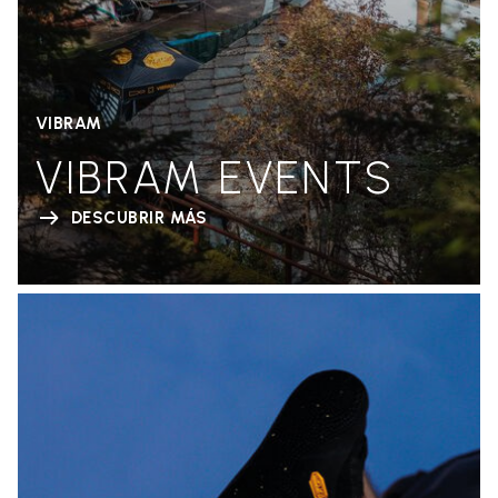
VIBRAM
VIBRAM EVENTS
DESCUBRIR MÁS