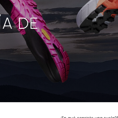
ÍA DE
E
¿En qué consiste una suela?