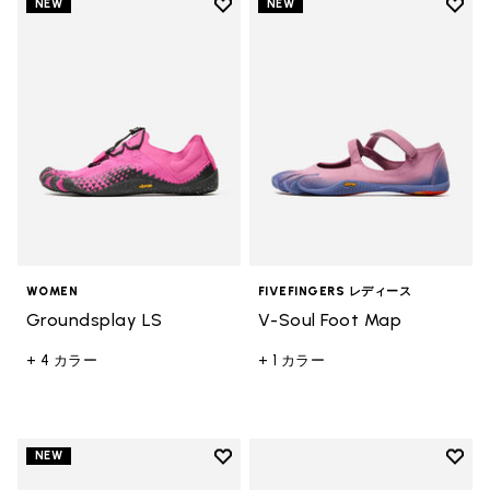
Add to wishlist
Add t
NEW
NEW
Add to wishlist Groundsplay LS
Add t
WOMEN
FIVEFINGERS レディース
Groundsplay LS
V-Soul Foot Map
+ 4 カラー
+ 1 カラー
Add to wishlist
Add t
NEW
Add to wishlist Groundsplay
Add t