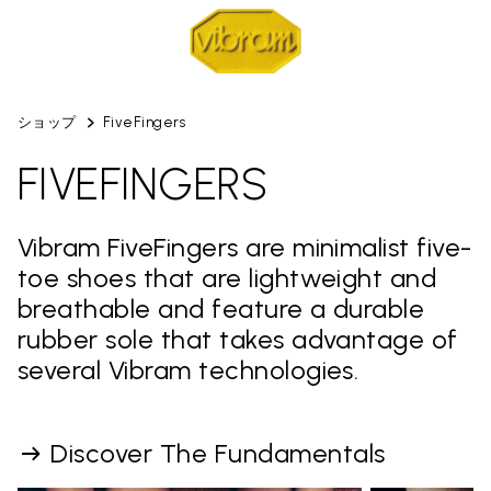
ショップ
FiveFingers
FIVEFINGERS
Vibram FiveFingers are minimalist five-
toe shoes that are lightweight and
breathable and feature a durable
rubber sole that takes advantage of
several Vibram technologies.
Discover The Fundamentals