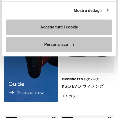
Add t
Mostra dettagli
NEW
Add 
Accetta tutti i cookie
Personalizza
FIVEFINGERS レディース
Guide
KSO EVO ウィメンズ
Discover now
+ 4 カラー