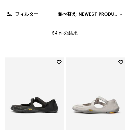
フィルター
並べ替え: NEWEST PRODUCT
54 件の結果
Add to wishlist
Add t
Add to wishlist V-Soul
Add t