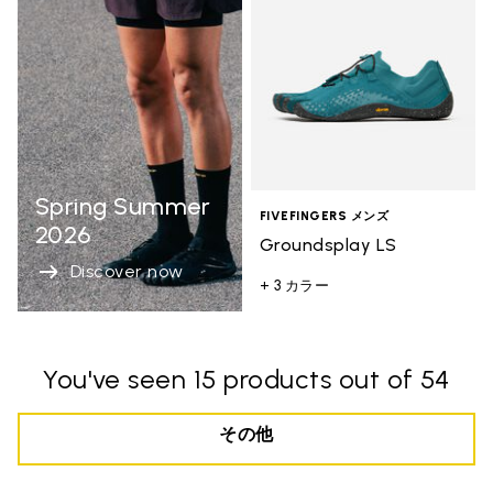
Spring Summer
FIVEFINGERS メンズ
2026
Groundsplay LS
Discover now
+ 3 カラー
You've seen 15 products out of 54
その他