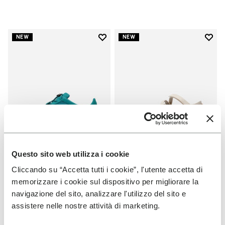
Add to wishlist
Add t
NEW
NEW
Add to wishlist KSO EVO メンズ
Add t
Questo sito web utilizza i cookie
Cliccando su “Accetta tutti i cookie”, l'utente accetta di
FIVEFINGERS メンズ
FIVEFINGERS レディース
KSO EVO メンズ
V-Soul Foot Map
memorizzare i cookie sul dispositivo per migliorare la
navigazione del sito, analizzare l'utilizzo del sito e
+ 5 カラー
+ 1 カラー
assistere nelle nostre attività di marketing.