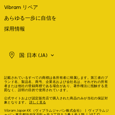
Vibram リペア
あらゆる一歩に自信を
採用情報
日本
国: 日本
(JA)
記載されているすべての商標は各所有者に帰属します。第三者のブ
ランド名、製品名、商号、企業名および会社名は、それぞれの所有
者または他社の登録商標である場合があり、著作権法に抵触する意
図なく、説明の目的で使用されています。
公式サイトおよび認定販売店で購入された商品のみが当社の保証対
象となります。
詳しく見る
Vibram Japan KK.（ヴィブラムジャパン株式会社）
ヴィブラムジ
ャパン 東京都渋谷区千駄ヶ谷３丁目５２番１号１階
VAT ID