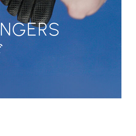
INGERS
ド