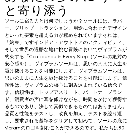
と寄り添う
ソールに宿る力とは何でしょうか？ソールには、ラバ
ー、グリップ、トラクション、用途に合わせたデザイン
といった要素を超える力が秘められていますそれは、
「約束」ですインドア・アウトドアのアクティビティ、
そして世界の過酷な地に挑む冒険においてヴィブラムが
約束する「Confidence in Every Step（ソールの絶対の
安心感を）」ヴィブラムソールは、思いのままに人生を
駆け抜けることを可能にします。ヴィブラムソールは、
思いのままに人生を駆け抜けることを可能にします。信
頼性は、ヴィブラムの核心に刻み込まれている信念で
す。信頼性は、トップアスリート、パートナーブラン
ド、消費者の声に耳を傾けながら、時間をかけて獲得す
るものであり、決して真似できるものではありません。
品質と性能をテストし、改良を加え、テストを繰り返
し、要求される基準をクリアして初めて、ソールの底に
Vibramのロゴを刻むことができるのです。私たちは80