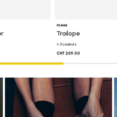
FEMME
er
Trailope
+ 3 couleurs
CHF 209.00