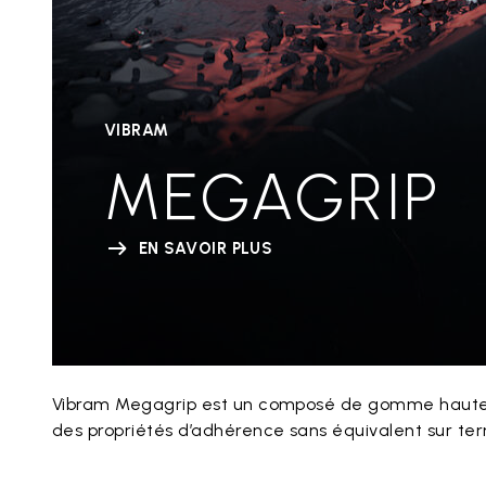
VIBRAM
MEGAGRIP
EN SAVOIR PLUS
Vibram Megagrip est un composé de gomme haute
des propriétés d’adhérence sans équivalent sur te