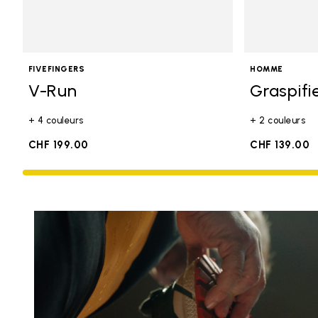
FIVEFINGERS
HOMME
V-Run
Graspifi
+ 4 couleurs
+ 2 couleurs
CHF 199.00
CHF 139.00