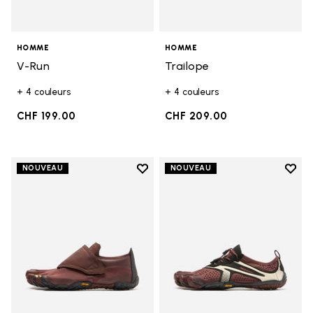
HOMME
HOMME
V-Run
Trailope
+ 4 couleurs
+ 4 couleurs
CHF 199.00
CHF 209.00
Add to wishlist
Add t
NOUVEAU
NOUVEAU
Add to wishlist Trailope
Add t