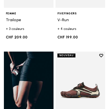
FEMME
FIVEFINGERS
Trailope
V-Run
+ 3 couleurs
+ 4 couleurs
CHF 209.00
CHF 199.00
Add t
NOUVEAU
Add t