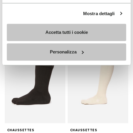
HOMME
Breezandal
Guide
Mostra dettagli
+ 3 couleurs
Decouvrez
CHF 169.00
Accetta tutti i cookie
Personalizza
Add to wishlist
Add t
Add to wishlist Crew
Add t
CHAUSSETTES
CHAUSSETTES