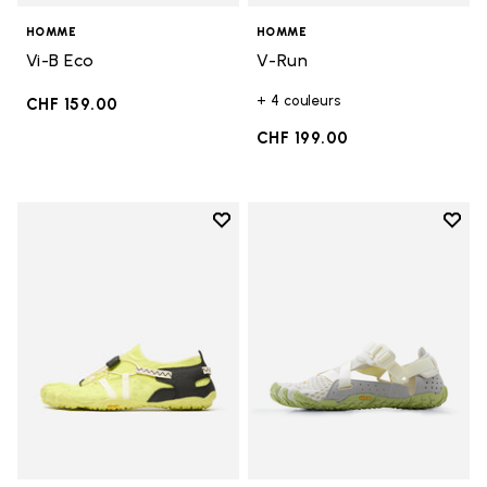
HOMME
HOMME
Vi-B Eco
V-Run
+ 4 couleurs
CHF 159.00
CHF 199.00
Add to wishlist
Add t
Add to wishlist Spidrwalk
Add t