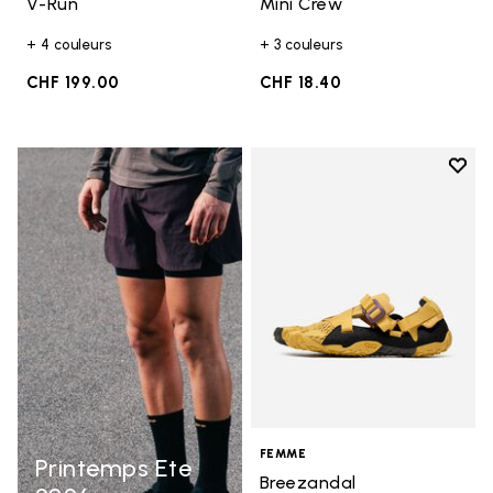
V-Run
Mini Crew
+ 4 couleurs
+ 3 couleurs
CHF 199.00
CHF 18.40
Add t
Add t
FEMME
Printemps Ete
Breezandal