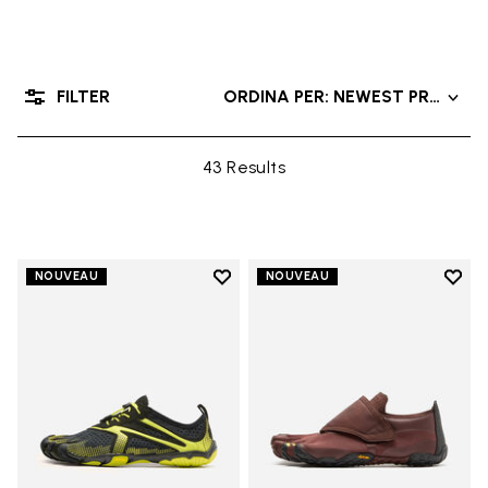
FILTER
ORDINA PER: NEWEST PRODUC
43 Results
Add to wishlist
Add t
NOUVEAU
NOUVEAU
Add to wishlist V-Run
Add t