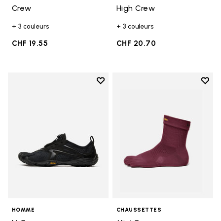
Crew
High Crew
+ 3 couleurs
+ 3 couleurs
CHF 19.55
CHF 20.70
Add to wishlist
Add t
Add to wishlist V-Run
Add t
HOMME
CHAUSSETTES