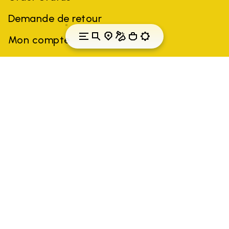
Demande de retour
Mon compte
Suisse
Pays: Suisse
(FR)
Toutes les marques citées sont la propriété de leurs détenteurs.
Les marques, noms de produits, noms commerciaux,
dénominations sociales et noms d'entreprises de tiers peuvent
être des marques commerciales de leurs propriétaires
respectifs ou des marques déposées d'autres entreprises, et ont
été utilisés à des fins d'explication au profit du propriétaire, sans
impliquer de violation de la loi sur les droits d'auteur.
Seuls les articles achetés sur le site officiel de VIBRAM et auprès
des vendeurs agréés sont garantis par la société.
EN SAVOIR PLUS
GLOBAL-E NL B.V.
Krijn Taconiskade 430, 1087 HW Amsterdam,