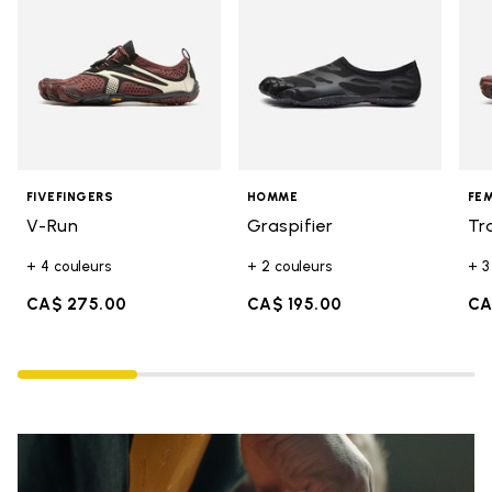
FIVEFINGERS
HOMME
FE
V-Run
Graspifier
Tr
+ 4 couleurs
+ 2 couleurs
+ 3
CA$ 275.00
CA$ 195.00
CA