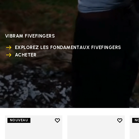
VIBRAM FIVEFINGERS
EXPLOREZ LES FONDAMENTAUX FIVEFINGERS
ACHETER
Add to wishlist
Add to wi
NOUVEAU
N
Add to wishlist V-Run
Add to wi