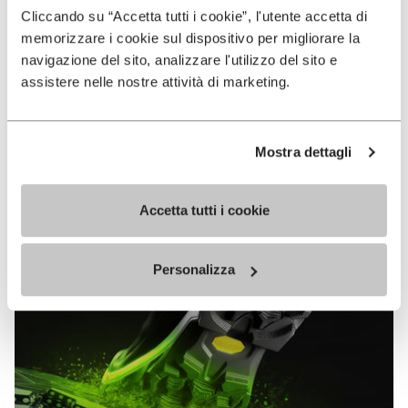
VIBRAM
Cliccando su “Accetta tutti i cookie”, l'utente accetta di
MEGAGRIP
memorizzare i cookie sul dispositivo per migliorare la
navigazione del sito, analizzare l'utilizzo del sito e
EN SAVOIR PLUS
assistere nelle nostre attività di marketing.
Vibram Megagrip est un composé de gomme hautes
Mostra dettagli
performances qui offre des propriétés d’adhérence
sans équivalent sur terrains mouillés comme secs.
Accetta tutti i cookie
Personalizza