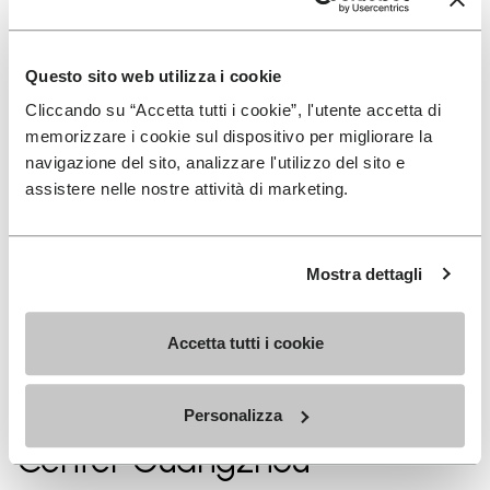
Questo sito web utilizza i cookie
SITES EN ASIE
Cliccando su “Accetta tutti i cookie”, l'utente accetta di
memorizzare i cookie sul dispositivo per migliorare la
navigazione del sito, analizzare l'utilizzo del sito e
assistere nelle nostre attività di marketing.
Tokyo
Mostra dettagli
Shanghai Connection Lab
Accetta tutti i cookie
Vibram Technological
Personalizza
Center Guangzhou