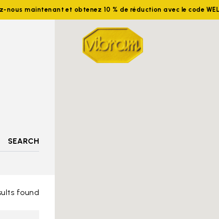
ez-nous maintenant et obtenez 10 % de réduction avec le code W
SEARCH
sults found