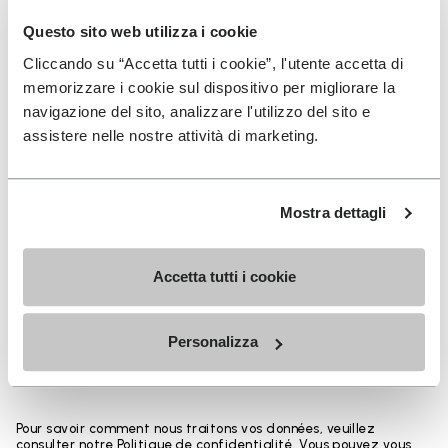
CONSEILS D’ENTRETIEN
Questo sito web utilizza i cookie
Cliccando su “Accetta tutti i cookie”, l'utente accetta di
memorizzare i cookie sul dispositivo per migliorare la
navigazione del sito, analizzare l'utilizzo del sito e
assistere nelle nostre attività di marketing.
INSCRIVEZ-VOUS POUR NE PAS MANQUER NOS
DERNIÈRES NOUVEAUTÉS
Mostra dettagli
Accetta tutti i cookie
Jai pris connaissance de la
Politique de
Confidentialité
de Vibram et jaccepte le
traitement de mes données personnelles afin de
Personalizza
recevoir des communications personnalisées
Pour savoir comment nous traitons vos données, veuillez
consulter notre Politique de confidentialité. Vous pouvez vous