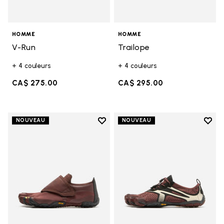
HOMME
HOMME
V-Run
Trailope
+ 4 couleurs
+ 4 couleurs
CA$ 275.00
CA$ 295.00
Add to wishlist
Add t
NOUVEAU
NOUVEAU
Add to wishlist Trailope
Add t