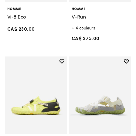
HOMME
HOMME
Vi-B Eco
V-Run
+ 4 couleurs
CA$ 230.00
CA$ 275.00
Add to wishlist
Add t
Add to wishlist Spidrwalk
Add t