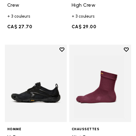
Crew
High Crew
+ 3 couleurs
+ 3 couleurs
CA$ 27.70
CA$ 29.00
Add to wishlist
Add t
Add to wishlist V-Run
Add t
HOMME
CHAUSSETTES