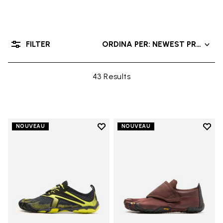
FILTER
ORDINA PER: NEWEST PRODUC
43 Results
Add to wishlist
Add t
NOUVEAU
NOUVEAU
Add to wishlist V-Run
Add t