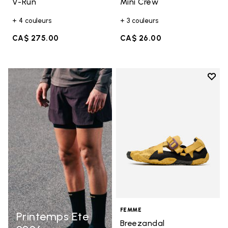
V-Run
Mini Crew
+ 4 couleurs
+ 3 couleurs
CA$ 275.00
CA$ 26.00
Add t
Add t
FEMME
Printemps Ete
Breezandal