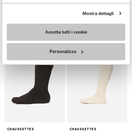
HOMME
Breezandal
Guide
Mostra dettagli
+ 3 couleurs
Decouvrez
CA$ 245.00
Accetta tutti i cookie
Personalizza
Add to wishlist
Add t
Add to wishlist Crew
Add t
CHAUSSETTES
CHAUSSETTES