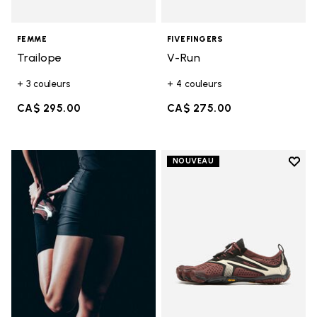
FEMME
FIVEFINGERS
Trailope
V-Run
+ 3 couleurs
+ 4 couleurs
CA$ 295.00
CA$ 275.00
Add t
NOUVEAU
Add t