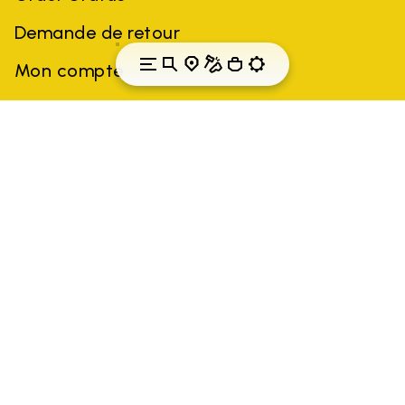
Demande de retour
Mon compte
Canada
Pays: Canada
(FR)
Toutes les marques citées sont la propriété de leurs détenteurs.
Les marques, noms de produits, noms commerciaux,
dénominations sociales et noms d'entreprises de tiers peuvent
être des marques commerciales de leurs propriétaires
respectifs ou des marques déposées d'autres entreprises, et ont
été utilisés à des fins d'explication au profit du propriétaire, sans
impliquer de violation de la loi sur les droits d'auteur.
Seuls les articles achetés sur le site officiel de VIBRAM et auprès
des vendeurs agréés sont garantis par la société.
EN SAVOIR PLUS
GLOBAL-E NL B.V.
Krijn Taconiskade 430, 1087 HW Amsterdam,