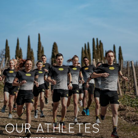
OUR ATHLETES