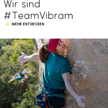
Wir sind
#TeamVibram
MEHR ENTDECKEN