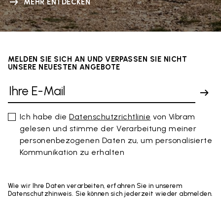
MEHR ENTDECKEN
MELDEN SIE SICH AN UND VERPASSEN SIE NICHT
UNSERE NEUESTEN ANGEBOTE
Ich habe die
Datenschutzrichtlinie
von Vibram
gelesen und stimme der Verarbeitung meiner
personenbezogenen Daten zu, um personalisierte
Kommunikation zu erhalten
Wie wir Ihre Daten verarbeiten, erfahren Sie in unserem
Datenschutzhinweis. Sie können sich jederzeit wieder abmelden.