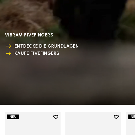
VIBRAM FIVEFINGERS
ENTDECKE DIE GRUNDLAGEN
KAUFE FIVEFINGERS
Add to wishlist
Add to wi
NEU
N
Add to wishlist V-Run
Add to wi