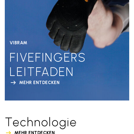
VIBRAM
FIVEFINGERS
LEITFADEN
MEHR ENTDECKEN
Technologie
MEHR ENTDECKEN