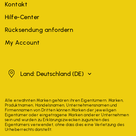
Kontakt
Hilfe-Center
Rücksendung anfordern
My Account
Deutschland
Land: Deutschland
(DE)
Alle erwähnten Marken gehören ihren Eigentümern. Marken,
Produktnamen, Handelsnamen, Unternehmensnamen und
Firmennamen von Dritten können Marken der jeweiligen
Eigentümer oder eingetragene Marken anderer Unternehmen
sein und wurden zu Erklärungszwecken zugunsten des
Eigentümers verwendet, ohne dass dies eine Verletzung des
Urheberrechts darstellt.