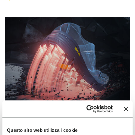
VIBRAM
Questo sito web utilizza i cookie