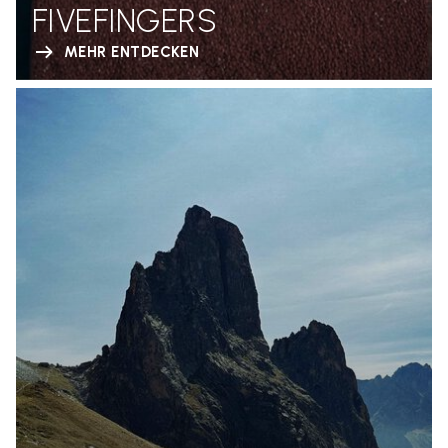
FIVEFINGERS
MEHR ENTDECKEN