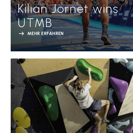
Kilian Jornet wins
UTMB
MEHR ERFAHREN