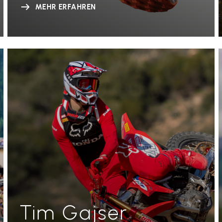
MEHR ERFAHREN
Tim Gajser