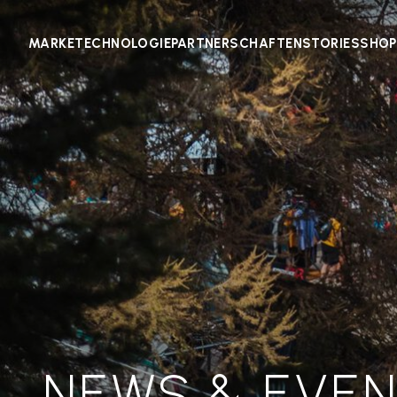
MARKE
TECHNOLOGIE
PARTNERSCHAFTEN
STORIES
SHOP
NEWS & EVE