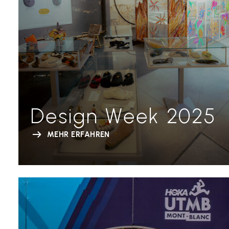
Design Week 2025
MEHR ERFAHREN