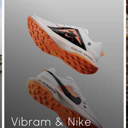
Vibram & Nike