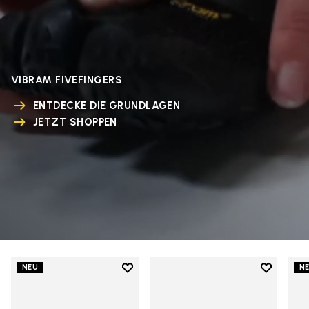
VIBRAM FIVEFINGERS
ENTDECKE DIE GRUNDLAGEN
JETZT SHOPPEN
Add to wishlist
Add to wi
NEU
N
Add to wishlist V-Run
Add to wi