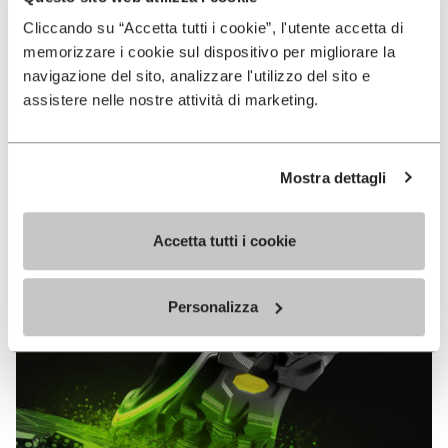
MEGAGRIP
Cliccando su “Accetta tutti i cookie”, l'utente accetta di
memorizzare i cookie sul dispositivo per migliorare la
MEHR ENTDECKEN
navigazione del sito, analizzare l'utilizzo del sito e
assistere nelle nostre attività di marketing.
Die Vibram Megagrip Hochleistungs-Verbundsohle
aus Gummi bietet sowohl auf trockenem als auch
Mostra dettagli
auf nassem Terrain unvergleichliche Grip-
Eigenschaften.
Accetta tutti i cookie
Personalizza