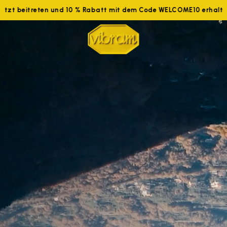
tzt beitreten und 10 % Rabatt mit dem Code WELCOME10 erhalten