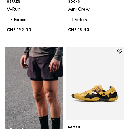
HERREN
SOCKS
V-Run
Mini Crew
+ 4 Farben
+ 3 Farben
CHF 199.00
CHF 18.40
Add t
Add t
DAMEN