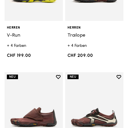
HERREN
HERREN
V-Run
Trailope
+ 4 Farben
+ 4 Farben
CHF 199.00
CHF 209.00
Add to wishlist
Add t
NEU
NEU
Add to wishlist Trailope
Add t