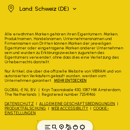
Schweiz
Land: Schweiz
(DE)
Alle erwähnten Marken gehören ihren Eigentümern. Marken,
Produktnamen, Handelsnamen, Unternehmensnamen und
Firmennamen von Dritten können Marken der jeweiligen
Eigentümer oder eingetragene Marken anderer Unternehmen
sein und wurden zu Erklärungszwecken zugunsten des
Eigentümers verwendet, ohne dass dies eine Verletzung des
Urheberrechts darstellt.
Nur Artikel, die über die offizielle Website von VIBRAM und von
autorisierten Verkäufern gekauft wurden, werden vom
Unternehmen garantiert.
MEHR ENTDECKEN
GLOBAL-E NL B.V.
Krijn Taconiskade 430, 1087 HW Amsterdam,
The Netherlands
Registered number 72541466
DATENSCHUTZ
ALLGEMEINE GESCHÄFTSBEDINGUNGEN
PRODUKTFÄLSCHUNG
WEB ACCESSIBILITY
COOKIE-
EINSTELLUNGEN