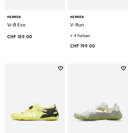
HERREN
HERREN
Vi-B Eco
V-Run
+ 4 Farben
CHF 159.00
CHF 199.00
Add to wishlist
Add t
Add to wishlist Spidrwalk
Add t