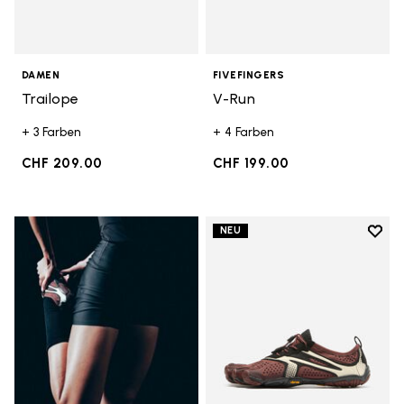
DAMEN
FIVEFINGERS
Trailope
V-Run
+ 3 Farben
+ 4 Farben
CHF 209.00
CHF 199.00
Add t
NEU
Add t