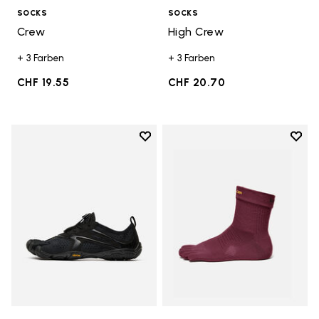
SOCKS
SOCKS
Crew
High Crew
+ 3 Farben
+ 3 Farben
CHF 19.55
CHF 20.70
Add to wishlist
Add t
Add to wishlist V-Run
Add t