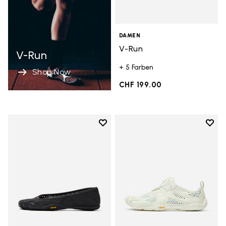
DAMEN
V-Run
V-Run
+ 5 Farben
Shop Now
CHF 199.00
Add to wishlist
Add t
Add to wishlist Vi-B Eco
Add t