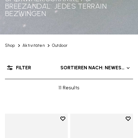
BREEZANDAL: JEDES TERRAIN
BEZWINGEN
Shop
Aktivitäten
Outdoor
FILTER
SORTIEREN NACH: NEWEST PRO
11 Results
Add to wishlist
Add t
Add to wishlist Breezandal
Add t