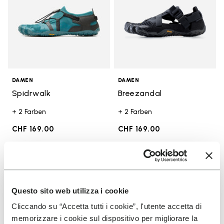
DAMEN
DAMEN
Spidrwalk
Breezandal
+ 2 Farben
+ 2 Farben
CHF 169.00
CHF 169.00
Add to wishlist
Add t
Add to wishlist Spidrwalk
Add t
Questo sito web utilizza i cookie
Cliccando su “Accetta tutti i cookie”, l'utente accetta di
memorizzare i cookie sul dispositivo per migliorare la