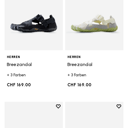
HERREN
HERREN
Breezandal
Breezandal
+ 3 Farben
+ 3 Farben
CHF 169.00
CHF 169.00
Add to wishlist
Add t
Add to wishlist Breezandal
Add t