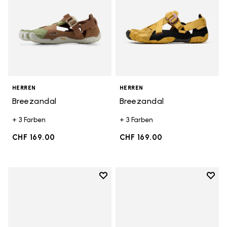
HERREN
HERREN
Breezandal
Breezandal
+ 3 Farben
+ 3 Farben
CHF 169.00
CHF 169.00
Add to wishlist
Add t
Add to wishlist Spidrwalk
Add t