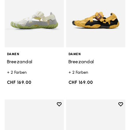
DAMEN
DAMEN
Breezandal
Breezandal
+ 2 Farben
+ 2 Farben
CHF 169.00
CHF 169.00
Add to wishlist
Add t
Add to wishlist Breezandal
Add t