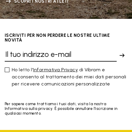
SCOPRI I NOSTRI ATLETI
ISCRIVITI PER NON PERDERE LE NOSTRE ULTIME
NOVITÀ
Ho letto l'
Informativa Privacy
di Vibram e
acconsento al trattamento dei miei dati personali
per ricevere comunicazioni personalizzate
Per sapere come trattiamo i tuoi dati, visita la nostra
Informativa sulla privacy. È possibile annullare l'iscrizione in
qualsiasi momento.