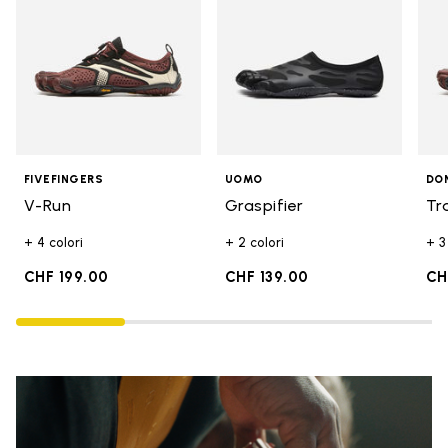
FIVEFINGERS
UOMO
DO
V-Run
Graspifier
Tr
+ 4 colori
+ 2 colori
+ 3
CHF 199.00
CHF 139.00
CH