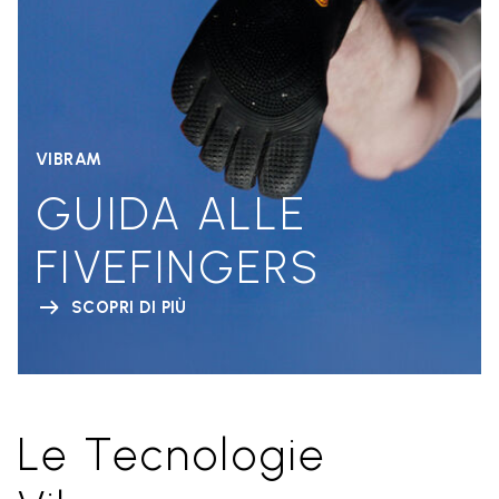
VIBRAM
GUIDA ALLE
FIVEFINGERS
SCOPRI DI PIÙ
Le Tecnologie