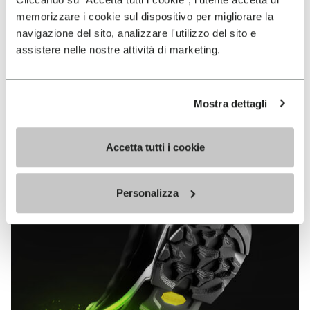
memorizzare i cookie sul dispositivo per migliorare la
VIBRAM
navigazione del sito, analizzare l'utilizzo del sito e
MEGAGRIP
assistere nelle nostre attività di marketing.
SCOPRI DI PIÙ
Mostra dettagli
Vibram Megagrip è all’altezza di ogni sfida e di ogni
Accetta tutti i cookie
tipo di terreno. Dà sicurezza e controllo, mantenendo
un equilibrio ottimale tra stabilità e flessibilità per
l’adattamento al terreno.
Personalizza