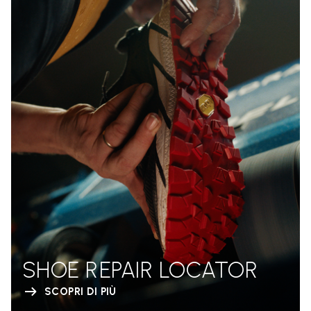
SHOE REPAIR LOCATOR
SCOPRI DI PIÙ