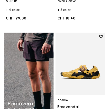
V-Run
Mini Crew
+ 4 colori
+ 3 colori
CHF 199.00
CHF 18.40
Add t
Add t
DONNA
Primavera
Breezandal