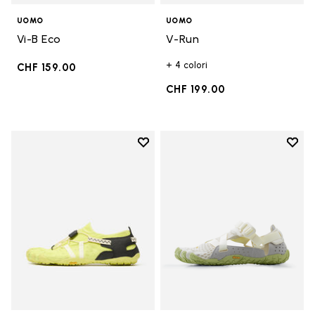
UOMO
UOMO
Vi-B Eco
V-Run
+ 4 colori
CHF 159.00
CHF 199.00
Add to wishlist
Add t
Add to wishlist Spidrwalk
Add t