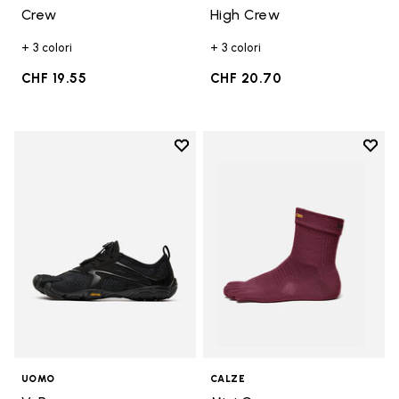
Crew
High Crew
+ 3 colori
+ 3 colori
CHF 19.55
CHF 20.70
Add to wishlist
Add t
Add to wishlist V-Run
Add t
UOMO
CALZE