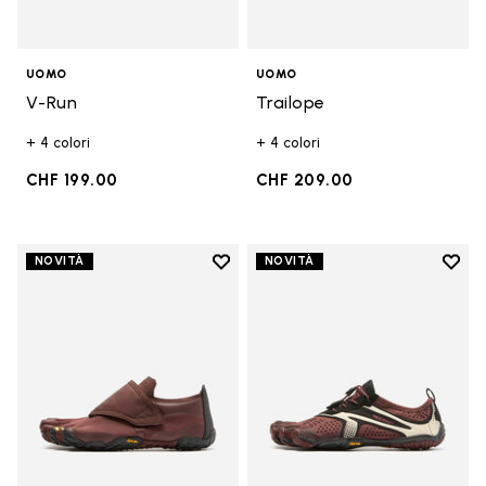
UOMO
UOMO
V-Run
Trailope
+ 4 colori
+ 4 colori
CHF 199.00
CHF 209.00
Add to wishlist
Add t
NOVITÀ
NOVITÀ
Add to wishlist Trailope
Add t