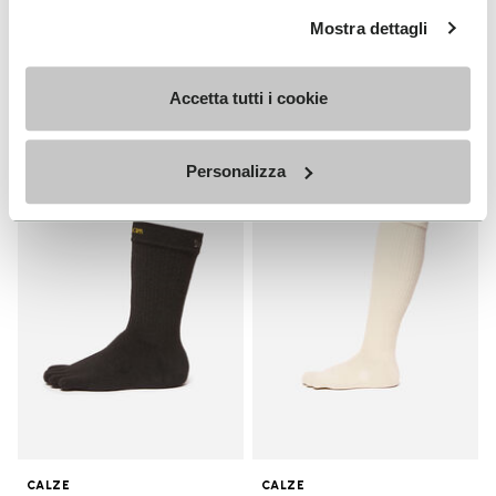
UOMO
Mostra dettagli
Breezandal
Guida
+ 3 colori
Scopri
Accetta tutti i cookie
CHF 169.00
Personalizza
Add to wishlist
Add t
Add to wishlist Crew
Add t
CALZE
CALZE