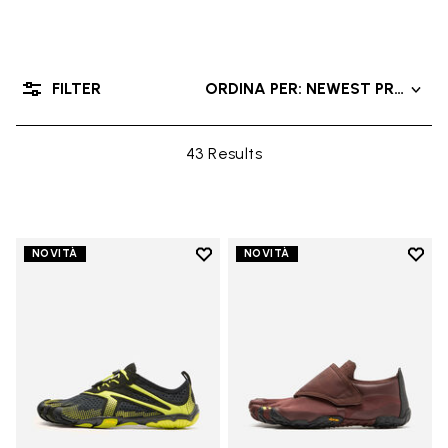
FILTER
ORDINA PER: NEWEST PRODUC
43 Results
Add to wishlist
Add t
NOVITÀ
NOVITÀ
Add to wishlist V-Run
Add t