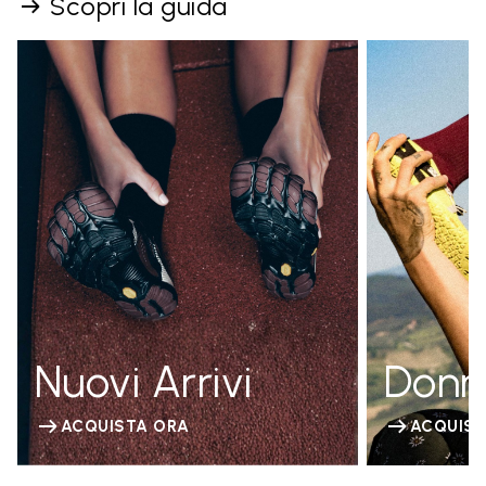
Scopri la guida
Nuovi Arrivi
Donn
ACQUISTA ORA
ACQUIST