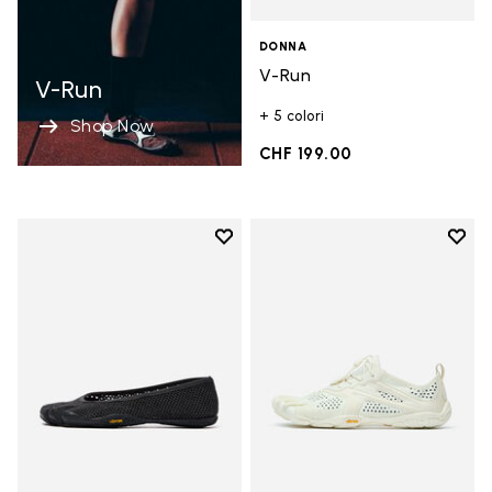
DONNA
V-Run
V-Run
+ 5 colori
Shop Now
CHF 199.00
Add to wishlist
Add t
Add to wishlist Vi-B Eco
Add t