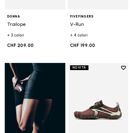
DONNA
FIVEFINGERS
Trailope
V-Run
+ 3 colori
+ 4 colori
CHF 209.00
CHF 199.00
Add t
NOVITÀ
Add t