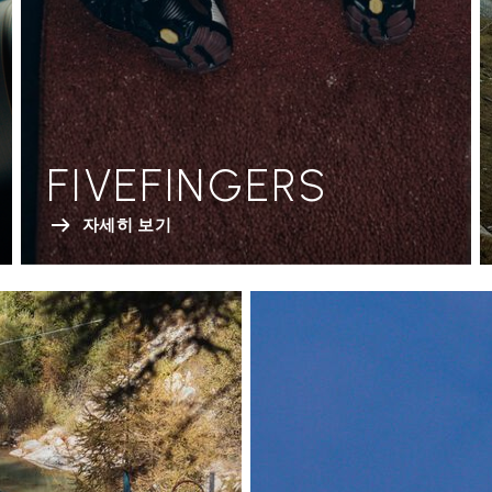
FIVEFINGERS
자세히 보기