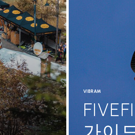
VIBRAM
FIVEF
가이