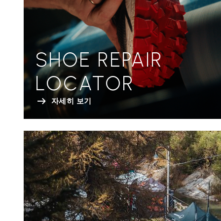
SHOE REPAIR
LOCATOR
자세히 보기