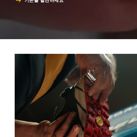
기본을 발견하세요