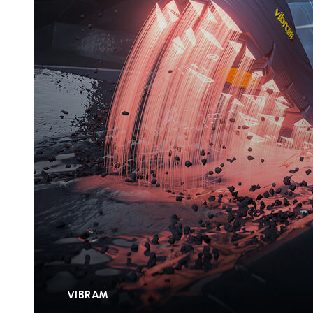
VIBRAM