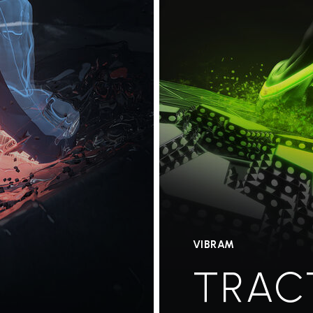
VIBRAM
TRAC