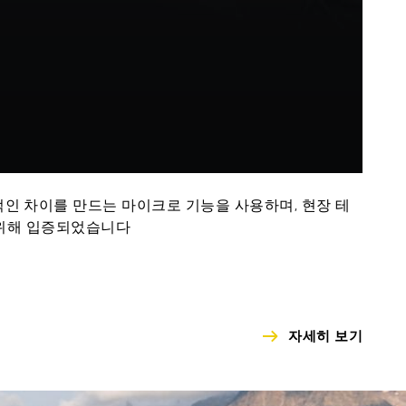
는 거시적인 차이를 만드는 마이크로 기능을 사용하며, 현장 테
위해 입증되었습니다
자세히 보기