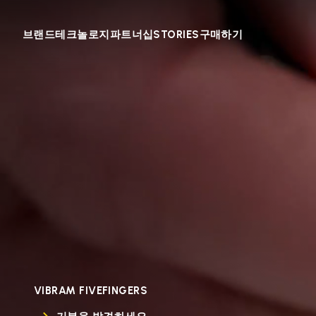
브랜드
테크놀로지
파트너십
STORIES
구매하기
VIBRAM FIVEFINGERS