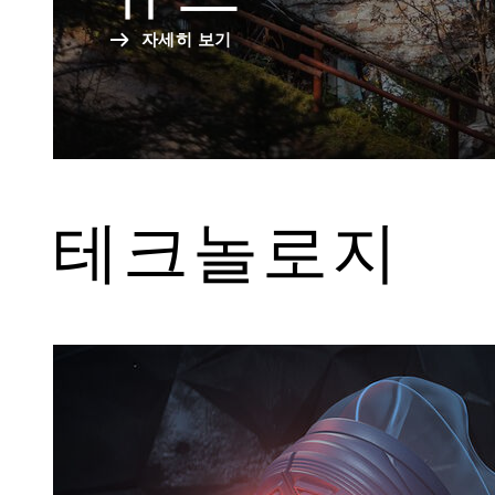
자세히 보기
테크놀로지