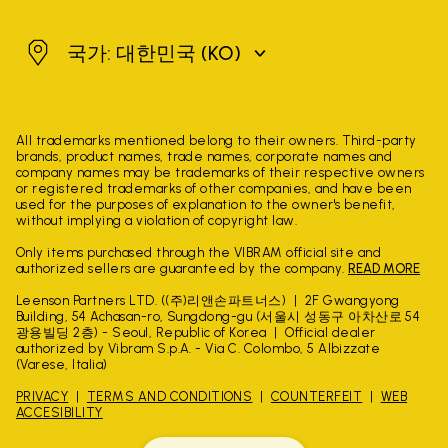
대한민국
국가: 대한민국
(KO)
All trademarks mentioned belong to their owners. Third-party
brands, product names, trade names, corporate names and
company names may be trademarks of their respective owners
or registered trademarks of other companies, and have been
used for the purposes of explanation to the owner's benefit,
without implying a violation of copyright law.
Only items purchased through the VIBRAM official site and
authorized sellers are guaranteed by the company.
READ MORE
Leenson Partners LTD. ((주)리앤손파트너스)
2F Gwangyong
Building, 54 Achasan-ro, Sungdong-gu (서울시 성동구 아차산로 54
광용빌딩 2층) - Seoul, Republic of Korea
Official dealer
authorized by Vibram S.p.A. - Via C. Colombo, 5 Albizzate
(Varese, Italia)
PRIVACY
TERMS AND CONDITIONS
COUNTERFEIT
WEB
ACCESIBILITY