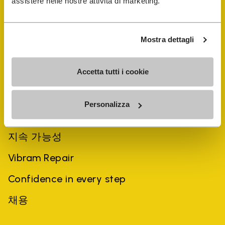
assistere nelle nostre attività di marketing.
Mostra dettagli
Accetta tutti i cookie
회사
Personalizza
역사
지속 가능성
Vibram Repair
Confidence in every step
채용