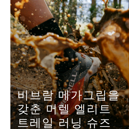
비브람 메가그립을
갖춘 머렐 엘리트
트레일 러닝 슈즈