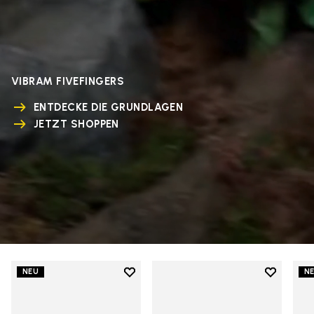
VIBRAM FIVEFINGERS
ENTDECKE DIE GRUNDLAGEN
JETZT SHOPPEN
Add to wishlist
Add to wi
NEU
N
Add to wishlist V-Run
Add to wi