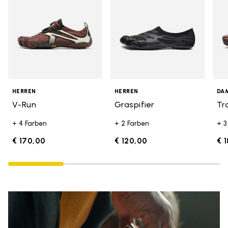
HERREN
HERREN
DA
V-Run
Graspifier
Tr
+ 4 Farben
+ 2 Farben
+ 3
€ 170,00
€ 120,00
€ 