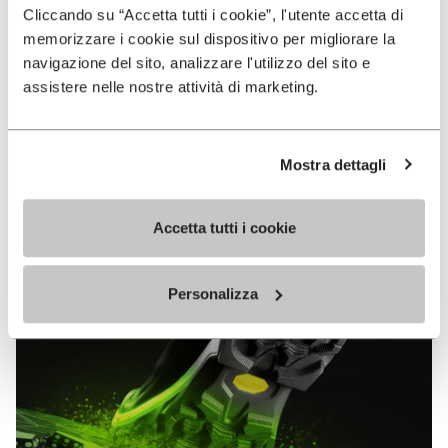
Cliccando su “Accetta tutti i cookie”, l'utente accetta di
MEGAGRIP
memorizzare i cookie sul dispositivo per migliorare la
navigazione del sito, analizzare l'utilizzo del sito e
MEHR ENTDECKEN
assistere nelle nostre attività di marketing.
Die Vibram Megagrip Hochleistungs-Verbundsohle
Mostra dettagli
aus Gummi bietet sowohl auf trockenem als auch
auf nassem Terrain unvergleichliche Grip-
Eigenschaften.
Accetta tutti i cookie
Personalizza