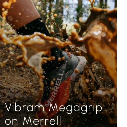
Vibram Megagrip
on Merrell