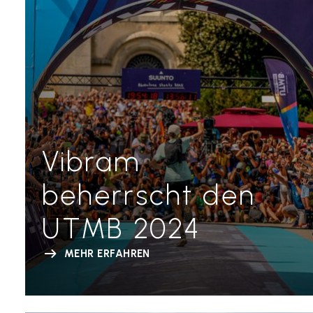
Vibram
beherrscht den
UTMB 2024
MEHR ERFAHREN