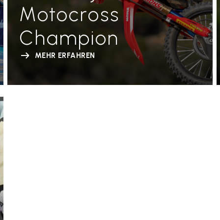
Motocross
Champion
MEHR ERFAHREN