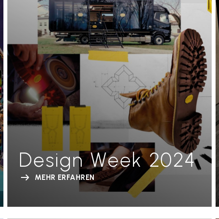
Design Week 2024
MEHR ERFAHREN