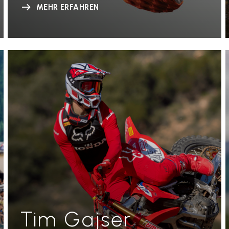
MEHR ERFAHREN
Tim Gajser