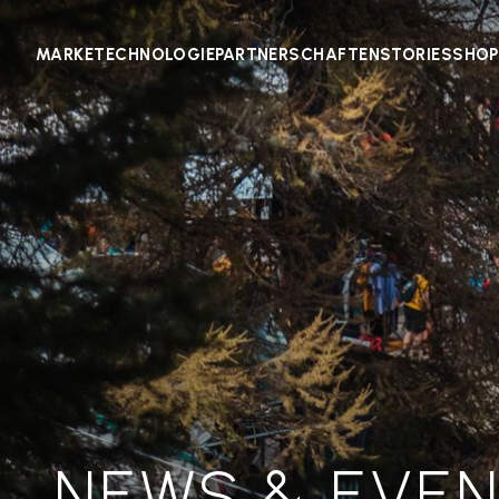
MARKE
TECHNOLOGIE
PARTNERSCHAFTEN
STORIES
SHOP
NEWS & EVE