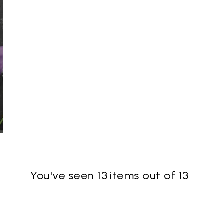
You've seen 13 items out of 13