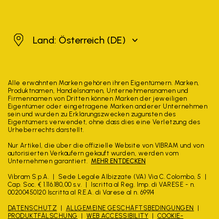
Österreich
Land: Österreich
(DE)
Alle erwähnten Marken gehören ihren Eigentümern. Marken,
Produktnamen, Handelsnamen, Unternehmensnamen und
Firmennamen von Dritten können Marken der jeweiligen
Eigentümer oder eingetragene Marken anderer Unternehmen
sein und wurden zu Erklärungszwecken zugunsten des
Eigentümers verwendet, ohne dass dies eine Verletzung des
Urheberrechts darstellt.
Nur Artikel, die über die offizielle Website von VIBRAM und von
autorisierten Verkäufern gekauft wurden, werden vom
Unternehmen garantiert.
MEHR ENTDECKEN
Vibram S.p.A.
Sede Legale Albizzate (VA) Via C. Colombo, 5
Cap. Soc. € 1.116.180,00 s.v.
Iscritta al Reg. Imp. di VARESE - n.
00200450120 Iscritta al R.E.A. di Varese al n. 69914
DATENSCHUTZ
ALLGEMEINE GESCHÄFTSBEDINGUNGEN
PRODUKTFÄLSCHUNG
WEB ACCESSIBILITY
COOKIE-