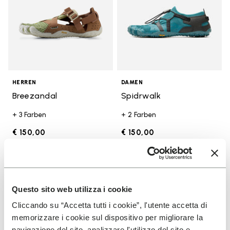
HERREN
DAMEN
Breezandal
Spidrwalk
+ 3 Farben
+ 2 Farben
€ 150,00
€ 150,00
Add to wishlist
Add t
Add to wishlist Spidrwalk
Add t
Questo sito web utilizza i cookie
Cliccando su “Accetta tutti i cookie”, l'utente accetta di
memorizzare i cookie sul dispositivo per migliorare la
navigazione del sito, analizzare l'utilizzo del sito e