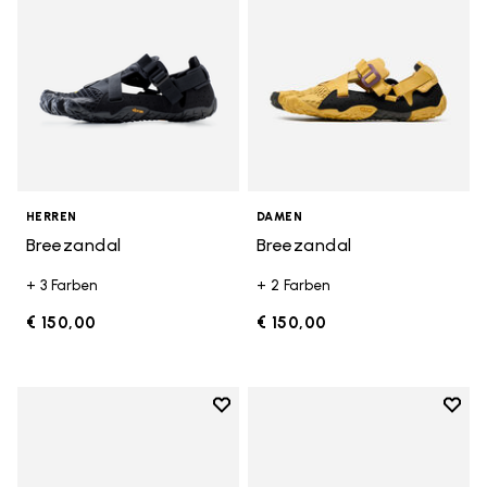
HERREN
DAMEN
Breezandal
Breezandal
+ 3 Farben
+ 2 Farben
€ 150,00
€ 150,00
Add to wishlist
Add t
Add to wishlist Spidrwalk
Add t