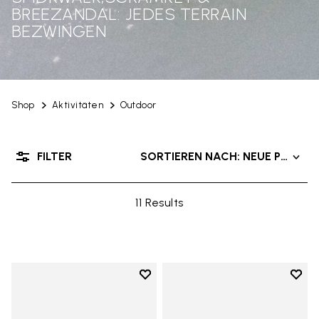
BREEZANDAL: JEDES TERRAIN
BEZWINGEN
Shop
Aktivitäten
Outdoor
FILTER
SORTIEREN NACH: NEUE PRODU
11 Results
Add to wishlist
Add t
Add to wishlist Breezandal
Add t