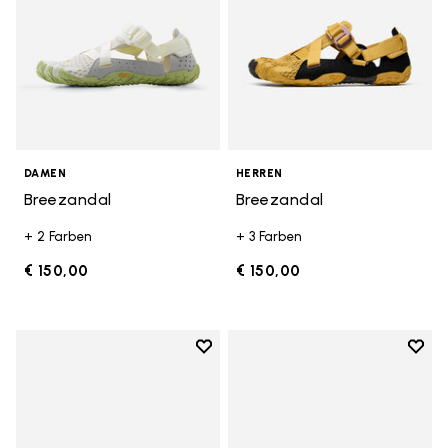
DAMEN
HERREN
Breezandal
Breezandal
+ 2 Farben
+ 3 Farben
€ 150,00
€ 150,00
Add to wishlist
Add t
Add to wishlist Breezandal
Add t