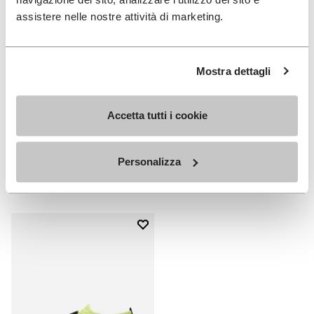
assistere nelle nostre attività di marketing.
Mostra dettagli
HERREN
DAMEN
Accetta tutti i cookie
Spidrwalk
Breezandal
+ 2 Farben
+ 2 Farben
Personalizza
€ 150,00
€ 150,00
Add to wishlist
Add to wishlist Spidrwalk