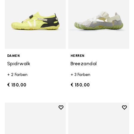
DAMEN
HERREN
Spidrwalk
Breezandal
+ 2 Farben
+ 3 Farben
€ 150,00
€ 150,00
Add to wishlist
Add t
Add to wishlist Breezandal
Add t