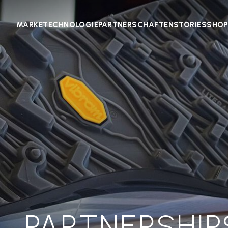
MARKE
TECHNOLOGIE
PARTNERSCHAFTEN
STORIES
SHOP
PARTNERSHIP