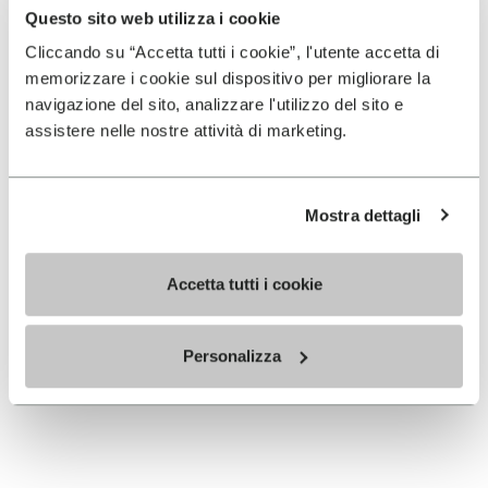
Questo sito web utilizza i cookie
Cliccando su “Accetta tutti i cookie”, l'utente accetta di
memorizzare i cookie sul dispositivo per migliorare la
navigazione del sito, analizzare l'utilizzo del sito e
Tokyo
assistere nelle nostre attività di marketing.
Shanghai Connection Lab
Mostra dettagli
Accetta tutti i cookie
Vibram Technological
Center Guangzhou
Personalizza