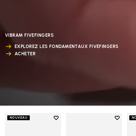
VIBRAM FIVEFINGERS
EXPLOREZ LES FONDAMENTAUX FIVEFINGERS
ACHETER
Add to wishlist
Add to wi
NOUVEAU
N
Add to wishlist V-Run
Add to wi