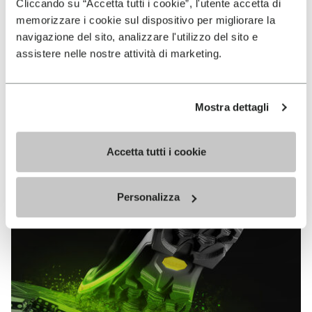
VIBRAM
Cliccando su “Accetta tutti i cookie”, l'utente accetta di
memorizzare i cookie sul dispositivo per migliorare la
MEGAGRIP
navigazione del sito, analizzare l'utilizzo del sito e
assistere nelle nostre attività di marketing.
EN SAVOIR PLUS
Mostra dettagli
Vibram Megagrip est un composé de gomme hautes
performances qui offre des propriétés d’adhérence
sans équivalent sur terrains mouillés comme secs.
Accetta tutti i cookie
Personalizza