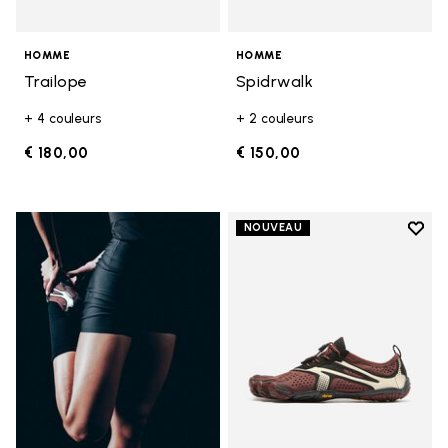
HOMME
HOMME
Trailope
Spidrwalk
+ 4 couleurs
+ 2 couleurs
€ 180,00
€ 150,00
Add t
NOUVEAU
Add t