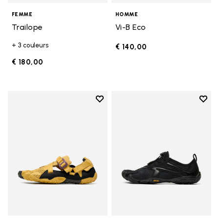
FEMME
HOMME
Trailope
Vi-B Eco
+ 3 couleurs
€ 140,00
€ 180,00
Add to wishlist
Add t
Add to wishlist Breezandal
Add t