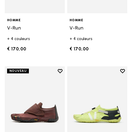
HOMME
HOMME
V-Run
V-Run
+ 4 couleurs
+ 4 couleurs
€ 170,00
€ 170,00
Add to wishlist
Add t
NOUVEAU
Add to wishlist Trailope
Add t