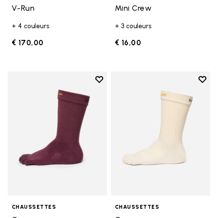
V-Run
Mini Crew
+ 4 couleurs
+ 3 couleurs
€ 170,00
€ 16,00
Add to wishlist
Add t
Add to wishlist Crew
Add t
CHAUSSETTES
CHAUSSETTES