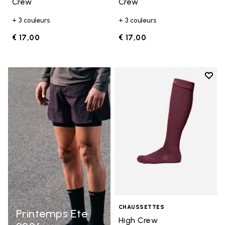
Crew
Crew
+ 3 couleurs
+ 3 couleurs
€ 17,00
€ 17,00
Add t
Add t
CHAUSSETTES
Printemps Ete
High Crew