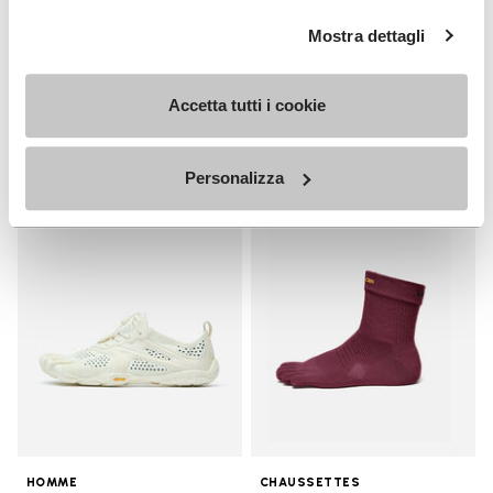
HOMME
Breezandal
Mostra dettagli
Guide
+ 3 couleurs
Decouvrez
Accetta tutti i cookie
€ 150,00
Personalizza
Add to wishlist
Add t
Add to wishlist V-Run
Add t
HOMME
CHAUSSETTES