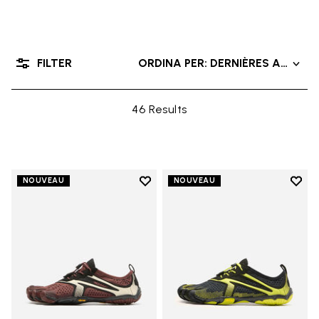
FILTER
ORDINA PER: DERNIÈRES ARRIVÉ
46 Results
Add to wishlist
Add t
NOUVEAU
NOUVEAU
Add to wishlist V-Run
Add t