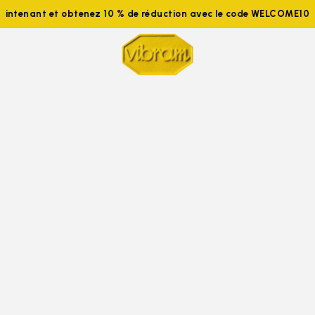
ignez-nous maintenant et obtenez 10 % de réduction avec le co