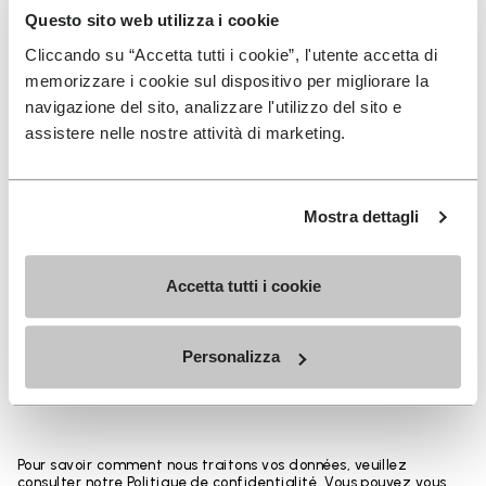
CONSEILS D’ENTRETIEN
Questo sito web utilizza i cookie
Cliccando su “Accetta tutti i cookie”, l'utente accetta di
memorizzare i cookie sul dispositivo per migliorare la
navigazione del sito, analizzare l'utilizzo del sito e
assistere nelle nostre attività di marketing.
INSCRIVEZ-VOUS POUR NE PAS MANQUER NOS
DERNIÈRES NOUVEAUTÉS
Mostra dettagli
Accetta tutti i cookie
Jai pris connaissance de la
Politique de
Confidentialité
de Vibram et jaccepte le
Personalizza
traitement de mes données personnelles afin de
recevoir des communications personnalisées
Pour savoir comment nous traitons vos données, veuillez
consulter notre Politique de confidentialité. Vous pouvez vous