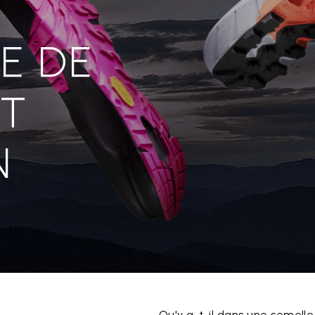
E DE
ET
N
Qu'y a-t-il dans une semell