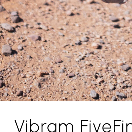
Vibram FiveFi