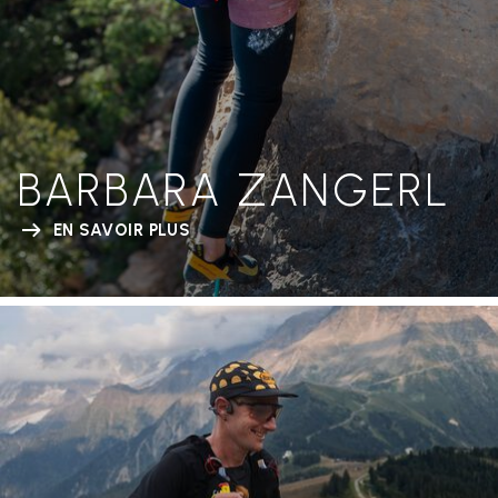
BARBARA ZANGERL
EN SAVOIR PLUS