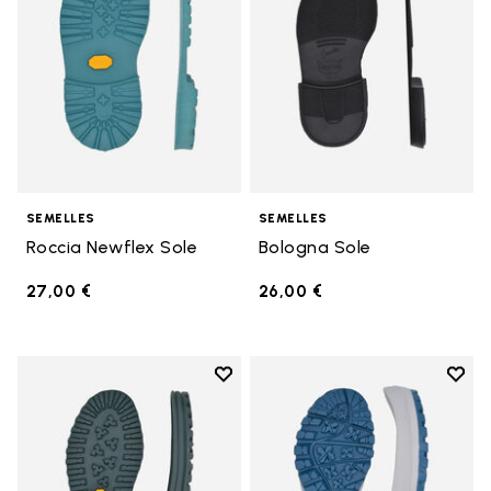
SEMELLES
SEMELLES
Roccia Newflex Sole
Bologna Sole
27,00 €
26,00 €
Add to wishlist
Add t
Add to wishlist Winter City Sole
Add t