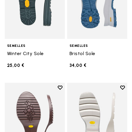
SEMELLES
SEMELLES
Winter City Sole
Bristol Sole
25,00 €
34,00 €
Add to wishlist
Add t
Add to wishlist Semelle Domingo
Add t