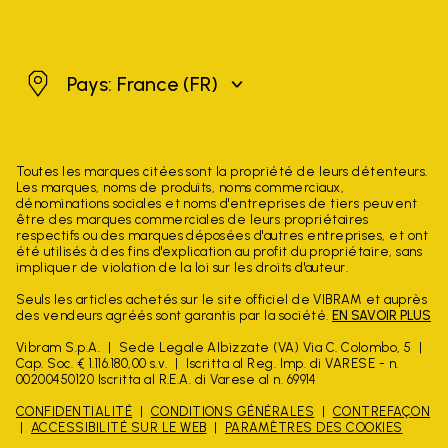
France
Pays: France
(FR)
Toutes les marques citées sont la propriété de leurs détenteurs.
Les marques, noms de produits, noms commerciaux,
dénominations sociales et noms d'entreprises de tiers peuvent
être des marques commerciales de leurs propriétaires
respectifs ou des marques déposées d'autres entreprises, et ont
été utilisés à des fins d'explication au profit du propriétaire, sans
impliquer de violation de la loi sur les droits d'auteur.
Seuls les articles achetés sur le site officiel de VIBRAM et auprès
des vendeurs agréés sont garantis par la société.
EN SAVOIR PLUS
Vibram S.p.A.
Sede Legale Albizzate (VA) Via C. Colombo, 5
Cap. Soc. € 1.116.180,00 s.v.
Iscritta al Reg. Imp. di VARESE - n.
00200450120 Iscritta al R.E.A. di Varese al n. 69914
CONFIDENTIALITÉ
CONDITIONS GÉNÉRALES
CONTREFAÇON
ACCESSIBILITÉ SUR LE WEB
PARAMÈTRES DES COOKIES