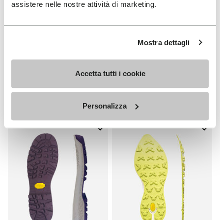
assistere nelle nostre attività di marketing.
Mostra dettagli
SEMELLES
SEMELLES
Semelle Edo
Semelle Fourà
+ 1 couleurs
Accetta tutti i cookie
25,00 €
33,00 €
Personalizza
Add to wishlist
Add t
Add to wishlist Semelle Fourà
Add t