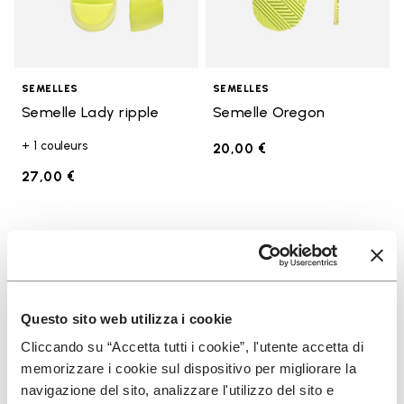
SEMELLES
SEMELLES
Semelle Lady ripple
Semelle Oregon
+ 1 couleurs
20,00 €
27,00 €
Add to wishlist
Add t
Add to wishlist Semelle Edo
Add t
Questo sito web utilizza i cookie
Cliccando su “Accetta tutti i cookie”, l'utente accetta di
memorizzare i cookie sul dispositivo per migliorare la
navigazione del sito, analizzare l'utilizzo del sito e