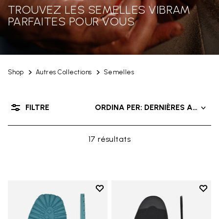
TROUVEZ LES SEMELLES VIBRAM
PARFAITES POUR VOUS
Shop
Autres Collections
Semelles
FILTRE
ORDINA PER: DERNIÈRES ARRIVÉ
17 résultats
Add to wishlist
Add t
Add to wishlist Roccia Newflex S
Add t