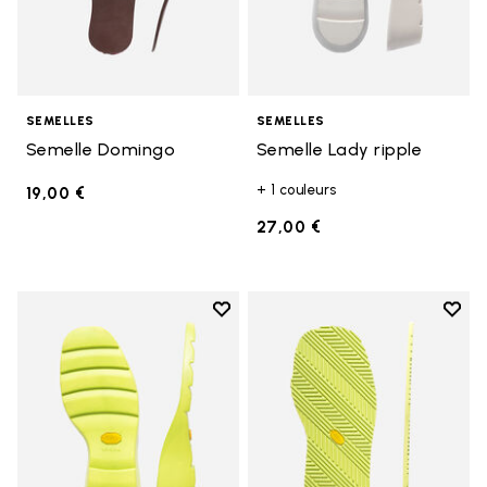
SEMELLES
SEMELLES
Semelle Domingo
Semelle Lady ripple
+ 1 couleurs
19,00 €
27,00 €
Add to wishlist
Add t
Add to wishlist Semelle Lady rip
Add t