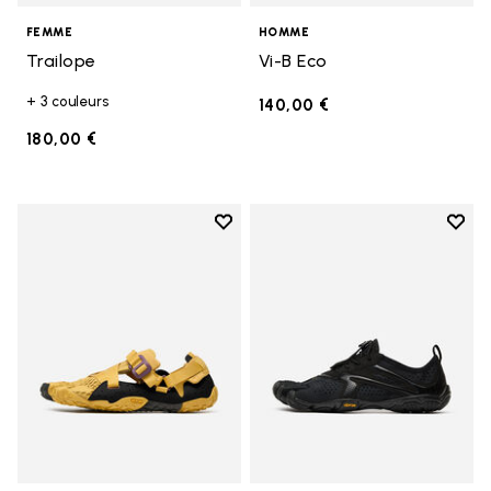
FEMME
HOMME
Trailope
Vi-B Eco
+ 3 couleurs
140,00 €
180,00 €
Add to wishlist
Add t
Add to wishlist Breezandal
Add t