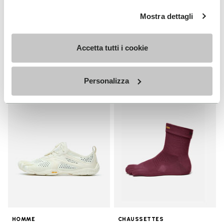
HOMME
Breezandal
Mostra dettagli
Guide
+ 3 couleurs
Decouvrez
Accetta tutti i cookie
150,00 €
Personalizza
Add to wishlist
Add t
Add to wishlist V-Run
Add t
HOMME
CHAUSSETTES