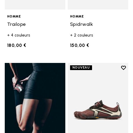
HOMME
HOMME
Trailope
Spidrwalk
+ 4 couleurs
+ 2 couleurs
180,00 €
150,00 €
Add t
NOUVEAU
Add t