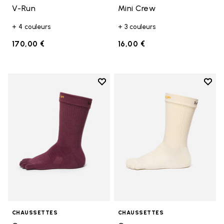
V-Run
Mini Crew
+ 4 couleurs
+ 3 couleurs
170,00 €
16,00 €
Add to wishlist
Add t
Add to wishlist Crew
Add t
CHAUSSETTES
CHAUSSETTES