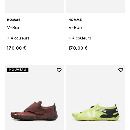
HOMME
HOMME
V-Run
V-Run
+ 4 couleurs
+ 4 couleurs
170,00 €
170,00 €
Add to wishlist
Add t
NOUVEAU
Add to wishlist Trailope
Add t