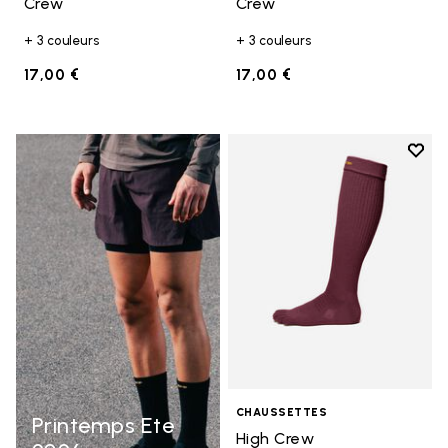
Crew
Crew
+ 3 couleurs
+ 3 couleurs
17,00 €
17,00 €
Add t
Add t
CHAUSSETTES
Printemps Ete
High Crew