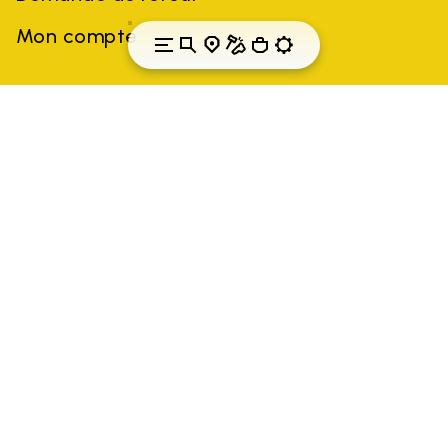
Mon compte
France
Pays: France
(FR)
Toutes les marques citées sont la propriété de leurs détenteurs.
Les marques, noms de produits, noms commerciaux,
dénominations sociales et noms d'entreprises de tiers peuvent
être des marques commerciales de leurs propriétaires
respectifs ou des marques déposées d'autres entreprises, et ont
été utilisés à des fins d'explication au profit du propriétaire, sans
impliquer de violation de la loi sur les droits d'auteur.
Seuls les articles achetés sur le site officiel de VIBRAM et auprès
des vendeurs agréés sont garantis par la société.
EN SAVOIR PLUS
Vibram S.p.A.
Sede Legale Albizzate (VA) Via C. Colombo, 5
Cap. Soc. € 1.116.180,00 s.v.
Iscritta al Reg. Imp. di VARESE - n.
00200450120 Iscritta al R.E.A. di Varese al n. 69914