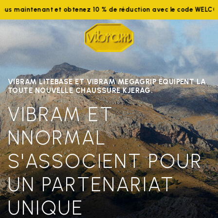
aintenant et obtenez 10 % de réduction avec le code WELCOME10
VIBRAM LITEBASE ET VIBRAM MEGAGRIP ÉQUIPENT LA
TOUTE NOUVELLE CHAUSSURE KJERAG.
VIBRAM ET
NNORMAL
S'ASSOCIENT POUR
UN PARTENARIAT
UNIQUE