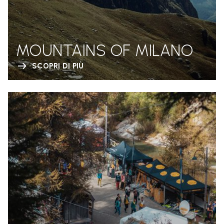
MOUNTAINS OF MILANO
SCOPRI DI PIÙ