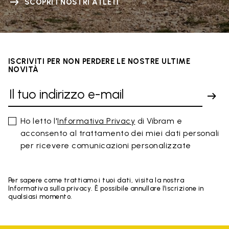
SCOPRI I NOSTRI ATLETI
ISCRIVITI PER NON PERDERE LE NOSTRE ULTIME
NOVITÀ
Ho letto l'
Informativa Privacy
di Vibram e
acconsento al trattamento dei miei dati personali
per ricevere comunicazioni personalizzate
Per sapere come trattiamo i tuoi dati, visita la nostra
Informativa sulla privacy. È possibile annullare l'iscrizione in
qualsiasi momento.