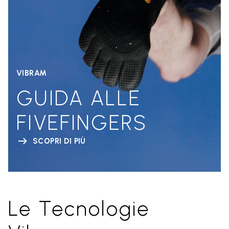
VIBRAM
GUIDA ALLE
FIVEFINGERS
SCOPRI DI PIÙ
Le Tecnologie