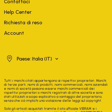
Contattaci
Help Center
Richiesta di reso
Account
Italia
Paese: Italia
(IT)
Tutti i marchi citati appartengono ai rispettivi proprietari. Marchi
di terze parti, nomi di prodotti, nomi commerciali, nomi aziendali
e nomi di società possono essere marchi commerciali dei
rispettivi proprietari o marchi registrati di altre società e sono
stati utilizzati a scopo esplicativo a vantaggio del proprietario,
senza che ciò implichi una violazione delle leggi sul copyright.
Solo gli articoli acquistati tramite il sito ufficiale VIBRAM e i