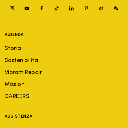
AZIENDA
Storia
Sostenibilità
Vibram Repair
Mission
CAREERS
ASSISTENZA