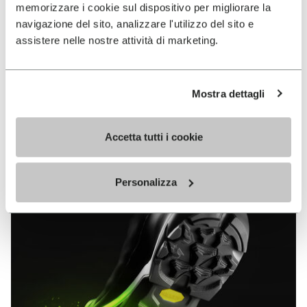
memorizzare i cookie sul dispositivo per migliorare la
VIBRAM
navigazione del sito, analizzare l'utilizzo del sito e
assistere nelle nostre attività di marketing.
MEGAGRIP
SCOPRI DI PIÙ
Mostra dettagli
Vibram Megagrip è all’altezza di ogni sfida e di ogni
Accetta tutti i cookie
tipo di terreno. Dà sicurezza e controllo, mantenendo
un equilibrio ottimale tra stabilità e flessibilità per
Personalizza
l’adattamento al terreno.